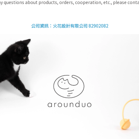
ny questions about products, orders, cooperation, etc., please cont
公司資訊：火花設計有限公司 82902082