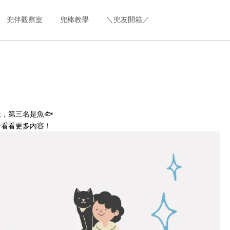
兜伴觀察室
兜棒教學
＼兜友開箱／
，第三名是魚🐟
滑看看更多內容！